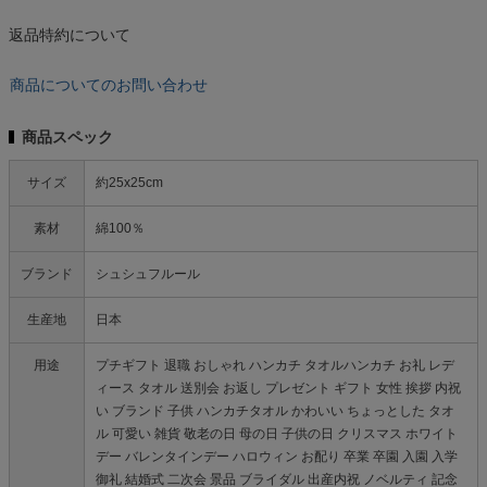
返品特約について
商品についてのお問い合わせ
商品スペック
サイズ
約25x25cm
素材
綿100％
ブランド
シュシュフルール
生産地
日本
用途
プチギフト 退職 おしゃれ ハンカチ タオルハンカチ お礼 レデ
ィース タオル 送別会 お返し プレゼント ギフト 女性 挨拶 内祝
い ブランド 子供 ハンカチタオル かわいい ちょっとした タオ
ル 可愛い 雑貨 敬老の日 母の日 子供の日 クリスマス ホワイト
デー バレンタインデー ハロウィン お配り 卒業 卒園 入園 入学
御礼 結婚式 二次会 景品 ブライダル 出産内祝 ノベルティ 記念