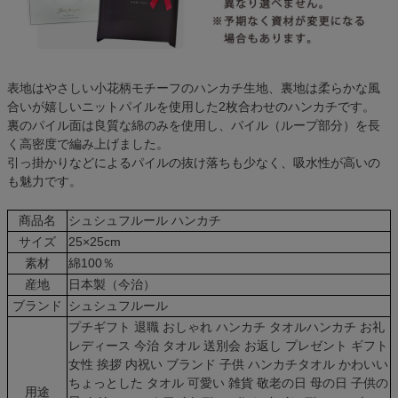
表地はやさしい小花柄モチーフのハンカチ生地、裏地は柔らかな風
合いが嬉しいニットパイルを使用した2枚合わせのハンカチです。
裏のパイル面は良質な綿のみを使用し、パイル（ループ部分）を長
く高密度で編み上げました。
引っ掛かりなどによるパイルの抜け落ちも少なく、吸水性が高いの
も魅力です。
商品名
シュシュフルール ハンカチ
サイズ
25×25cm
素材
綿100％
産地
日本製（今治）
ブランド
シュシュフルール
プチギフト 退職 おしゃれ ハンカチ タオルハンカチ お礼
レディース 今治 タオル 送別会 お返し プレゼント ギフト
女性 挨拶 内祝い ブランド 子供 ハンカチタオル かわいい
ちょっとした タオル 可愛い 雑貨 敬老の日 母の日 子供の
用途