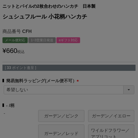
ニットとパイルの2枚合わせのハンカチ 日本製
シュシュフルール 小花柄ハンカチ
商品番号
CFH
メール便対応
1~3営業日発送
eギフト対応
¥
660
税込
[
33
ポイント進呈 ]
簡易無料ラッピング(メール便不可）
(
必
須
-
柄
)
-
ガーデン／ピンク
ガーデン／イエロー
ワイルドフラワー／
ガーデン／レッド
アプリコット