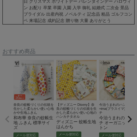
日 クリスマス ホワイトデー バレンタインデー ハロウィ
ン お配り 卒業 卒園 入園 入学 御礼 結婚式 二次会 景品
ブライダル 出産内祝 ノベルティ 記念品 粗品 ゴルフコン
ペ 来場記念 成約記念 贈り物 大量 ありがとう
おすすめ商品
奈良の蚊帳づくりの伝統を
【ディズニー Diseny】奈
今治うまれのハンカチ
生かした柔らかい使い心地
良の蚊帳づくりの伝統を生
+ima(プラスイマ) ハンカ
かや生地ふきん
かした柔らかい使い心地の
チ
ハンカチタオル
和布華 奈良の蚊帳生
今治うまれのハン
ディズニー 蚊帳生地
地 ふきん 標準サイ
チ オーガニックコ
はんかち
ズ
トン
メール便対応
メール便対応
メール便対応