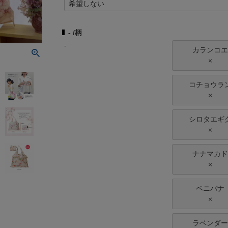
(
必
須
-
柄
)
-
カランコエ
×
コチョウラ
×
シロタエギ
×
ナナマカド
×
ベニバナ
×
ラベンダー