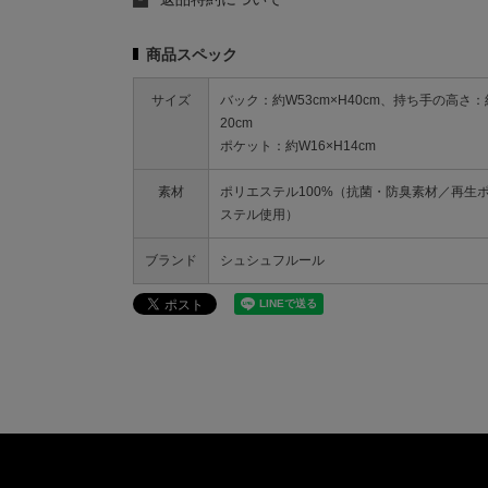
商品スペック
サイズ
バック：約W53cm×H40cm、持ち手の高さ：
20cm
ポケット：約W16×H14cm
素材
ポリエステル100%（抗菌・防臭素材／再生
ステル使用）
ブランド
シュシュフルール