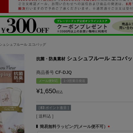
シュシュフルール エコバッグ
シュシュフルール エコバッ
抗菌・防臭素材
商品番号
CF-DJQ
メール便対応
1~3営業日発送
¥
1,650
税込
[
83
ポイント進呈 ]
送料込
簡易無料ラッピング(メール便不可）