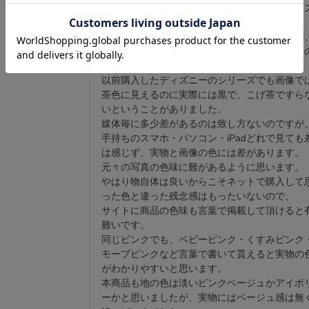
プレーリードッグさんのこのエコバッグシリー
は様々なネットや店頭でリピ買いしています。

サイズ・形・仕様・価格は良いと思うのですが
写真と実物の色が違うと思う事がしばしばある
が難点です。

以前購入したディズニーのシリーズでも画像で
茶色に見えるのに実際には黒で、こげ茶ですら
いということがありました。

媒体毎に多少差があるのは致し方ないのですが
手持ちのスマホ・パソコン・iPadどれで見ても
は感じず、実物と画像の色には差があります。
元々の写真の色味に難があるように思います。

やはり物自体は良いからこそネットで購入して
った色と違った残念感はもったいないので、

サイトに商品の色味も言葉で掲載して頂けると
難いです。

同じピンクでも、ベビーピンク・くすみピンク
モーブピンクなど言葉で書いて貰えると実物の
がわかりやすいと思います。

本商品も地の色は淡いピンクベージュかアイボ
ーかと思いましたが、実物にはベージュ感は無