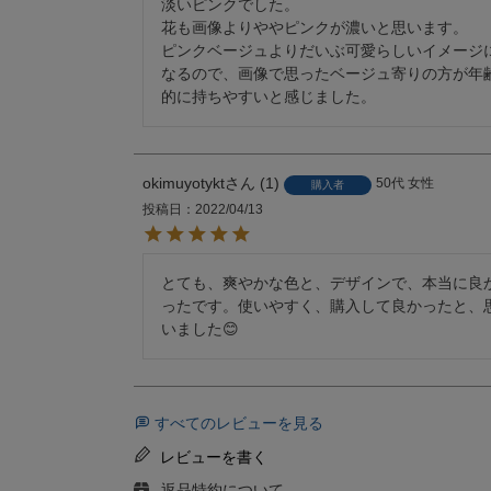
淡いピンクでした。

花も画像よりややピンクが濃いと思います。

ピンクベージュよりだいぶ可愛らしいイメージ
なるので、画像で思ったベージュ寄りの方が年
的に持ちやすいと感じました。
okimuyotykt
1
50代
女性
購入者
投稿日
2022/04/13
とても、爽やかな色と、デザインで、本当に良
ったです。使いやすく、購入して良かったと、
いました😊
すべてのレビューを見る
レビューを書く
返品特約について