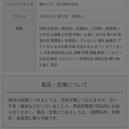
パッケージサイズ
箱サイズ：22×28×5.5cm
ブランド
今治タオル 祝七宝 木箱入り
用途
内祝 出産祝い 快気祝い 結婚祝い 入学祝い 新築祝い
お中元 お歳暮 お年賀 内祝い お祝い 父の日 母の日 敬
老の日 還暦祝い 喜寿祝い プレゼント 婚礼 結婚式 ブ
ライダル 引き出物 木箱 今治タオル ギフト ギフトセッ
ト 出産 快気内祝 お礼 退職 卒業 就職 新築 ノベルティ
記念品 粗品 ゴルフコンペ 来場記念 成約記念 贈り物
お返し 景品
返品・交換について
商品の品質につきましては、万全を期しておりますが、万一
不良・破損などがございましたら、商品到着後7日以内にお知
らせください。返品・交換につきましては、1週間以内、未開
封・未使用に限り可能です。