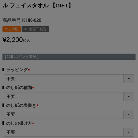
ル フェイスタオル 【GIFT】
商品番号
KHK-020
のし対応
3~5営業日発送
¥
2,200
税込
[
110
ポイント進呈 ]
ラッピング
(
必
のし紙の種類
須
(
)
必
のし紙の表書き
須
(
)
必
のしの掛け方
須
(
)
必