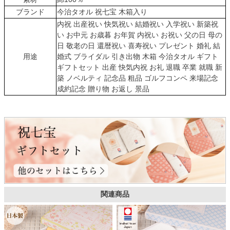
ブランド
今治タオル 祝七宝 木箱入り
内祝 出産祝い 快気祝い 結婚祝い 入学祝い 新築祝
い お中元 お歳暮 お年賀 内祝い お祝い 父の日 母の
日 敬老の日 還暦祝い 喜寿祝い プレゼント 婚礼 結
用途
婚式 ブライダル 引き出物 木箱 今治タオル ギフト
ギフトセット 出産 快気内祝 お礼 退職 卒業 就職 新
築 ノベルティ 記念品 粗品 ゴルフコンペ 来場記念
成約記念 贈り物 お返し 景品
関連商品