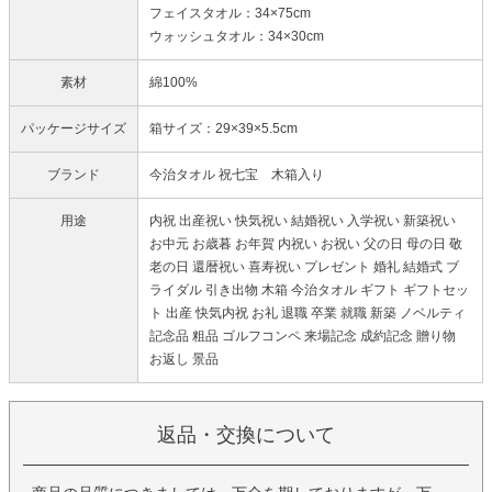
フェイスタオル：34×75cm
ウォッシュタオル：34×30cm
素材
綿100%
パッケージサイズ
箱サイズ：29×39×5.5cm
ブランド
今治タオル 祝七宝 木箱入り
用途
内祝 出産祝い 快気祝い 結婚祝い 入学祝い 新築祝い
お中元 お歳暮 お年賀 内祝い お祝い 父の日 母の日 敬
老の日 還暦祝い 喜寿祝い プレゼント 婚礼 結婚式 ブ
ライダル 引き出物 木箱 今治タオル ギフト ギフトセッ
ト 出産 快気内祝 お礼 退職 卒業 就職 新築 ノベルティ
記念品 粗品 ゴルフコンペ 来場記念 成約記念 贈り物
お返し 景品
返品・交換について