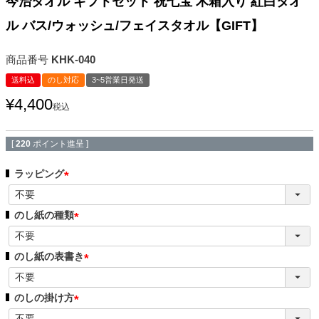
今治タオル ギフトセット 祝七宝 木箱入り 紅白タオ
ル バス/ウォッシュ/フェイスタオル【GIFT】
商品番号
KHK-040
送料込
のし対応
3~5営業日発送
¥
4,400
税込
[
220
ポイント進呈 ]
ラッピング
(
必
のし紙の種類
須
(
)
必
のし紙の表書き
須
(
)
必
のしの掛け方
須
(