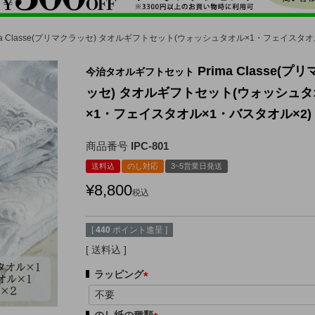
ima Classe(プリマクラッセ) タオルギフトセット(ウォッシュタオル×1・フェイスタオ
Prima Classe(プ
今治タオルギフトセット
ッセ) タオルギフトセット(ウォッシュ
×1・フェイスタオル×1・バスタオル×2)
商品番号
IPC-801
送料込
のし対応
3~5営業日発送
¥
8,800
税込
[
440
ポイント進呈 ]
送料込
ラッピング
(
必
のし紙の種類