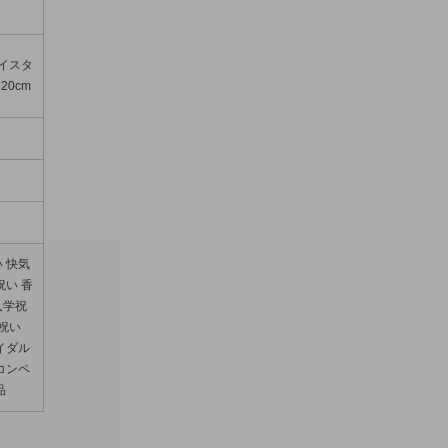
ェイスタ
20cm
 快気
祝い 香
入学祝
内祝い
イダル
コンペ
品