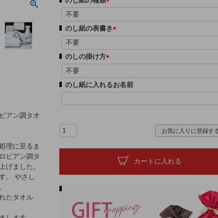
須
(
)
必
のし紙の表書き
須
(
)
必
のしの掛け方
須
(
)
必
のし紙に入れるお名前
須
)
ピアン調タオ
お気に入りに登録す
処理に至るま
ロピアン調タ
カートに入れる
上げました。
す。 やさし
。
れたタオル
きします。