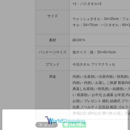
×1・バスタオル×2
サイズ
ウォッシュタオル：34×35cm・フ
オル：34×75cm・バスタオル：60×1
素材
綿100％
パッケージサイズ
箱サイズ：箱：35×45×5cm
ブランド
今治タオル プリマクラッセ
用途
内祝い 出産祝い 出産内祝い 快気祝い
内祝い 内祝い お返し ご挨拶 新築内
典返し出産祝い 快気祝い 結婚祝い 
い 新築祝い お中元 お歳暮 お年賀 
お祝い プレゼント 婚礼 結婚式 ブラ
出産 ノベルティ 記念品 粗品 ゴルフ
来場記念 成約記念 贈り物 お返し 景