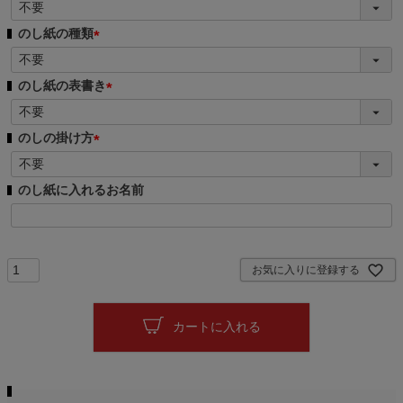
(
必
のし紙の種類
須
(
)
必
のし紙の表書き
須
(
)
必
のしの掛け方
須
(
)
必
のし紙に入れるお名前
須
)
お気に入りに登録する
カートに入れる