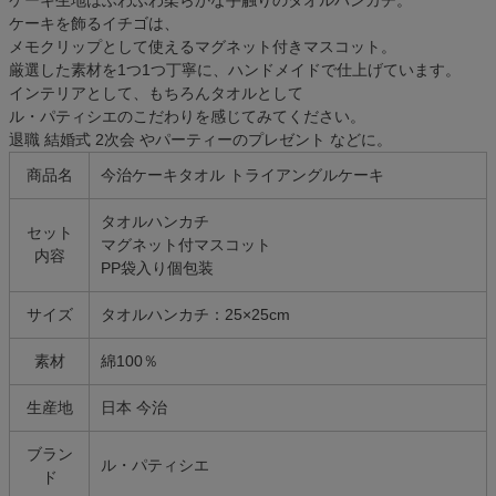
ケーキを飾るイチゴは、
メモクリップとして使えるマグネット付きマスコット。
厳選した素材を1つ1つ丁寧に、ハンドメイドで仕上げています。
インテリアとして、もちろんタオルとして
ル・パティシエのこだわりを感じてみてください。
退職 結婚式 2次会 やパーティーのプレゼント などに。
商品名
今治ケーキタオル トライアングルケーキ
タオルハンカチ
セット
マグネット付マスコット
内容
PP袋入り個包装
サイズ
タオルハンカチ：25×25cm
素材
綿100％
生産地
日本 今治
ブラン
ル・パティシエ
ド