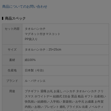
商品についてのお問い合わせ
商品スペック
セット内容
タオルハンカチ
マグネット付きマスコット
PP袋入り
サイズ
タオルハンカチ：25×25cm
素材
綿100%
生産地
日本製（今治）
ブランド
ル・パティシエ
用途
プチギフト 退職 お礼 お返し ハンカチ タオルハンカチ クリ
スマス ホワイトデー 結婚式 2次会 景品 粗品 ギフト 出産祝い
快気祝い 結婚祝い 入学祝い 新築祝い お中元 お歳暮 お年賀
内祝い お祝い プレゼント 婚礼 ブライダル 出産 ノベルティ