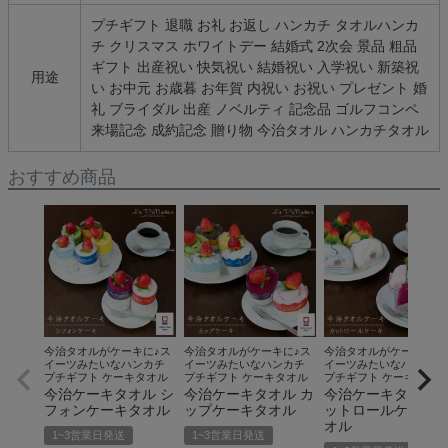
プチギフト 退職 お礼 お返し ハンカチ タオルハンカ
チ クリスマス ホワイトデー 結婚式 2次会 景品 粗品
ギフト 出産祝い 快気祝い 結婚祝い 入学祝い 新築祝
用途
い お中元 お歳暮 お年賀 内祝い お祝い プレゼント 婚
礼 ブライダル 出産 ノベルティ 記念品 ゴルフコンペ
来場記念 成約記念 贈り物 今治タオル ハンカチタオル
おすすめ商品
今治タオルがケーキに♪ス
今治タオルがケーキに♪ス
今治タオルがケーキに♪
イーツみたいなハンカチ
イーツみたいなハンカチ
イーツみたいなハンカチ
プチギフト ケーキタオル
プチギフト ケーキタオル
プチギフト ケーキタオル
今治ケーキタオル シ
今治ケーキタオル カ
今治ケーキタオル 
フォンケーキタオル
ップケーキタオル
ットロールケーキ
オル
1~3営業日発送
1~3営業日発送