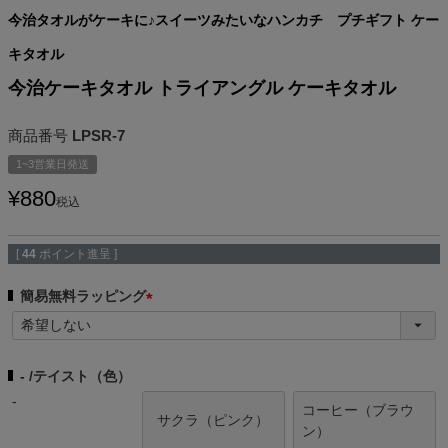
今治タオルがケーキに♪スイーツみたいなハンカチ プチギフト ケー
キタオル
今治ケーキタオル トライアングル ケーキタオル
商品番号
LPSR-7
1~3営業日発送
¥
880
税込
[
44
ポイント進呈 ]
簡易無料ラッピング
(
必
須
-
テイスト（色）
)
-
コーヒー（ブラウ
サクラ（ピンク）
ン）