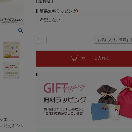
送料込
簡易無料ラッピング
(
必
須
)
お気に入りに登録す
カートに入れる
シエ」。
い萌え断シリ