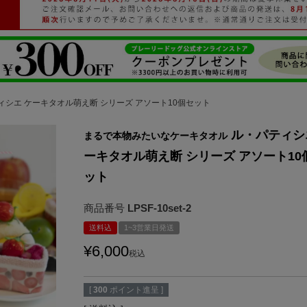
ィシエ ケーキタオル萌え断 シリーズ アソート10個セット
ル・パティシ
まるで本物みたいなケーキタオル
ーキタオル萌え断 シリーズ アソート10
ット
商品番号
LPSF-10set-2
送料込
1~3営業日発送
¥
6,000
税込
[
300
ポイント進呈 ]