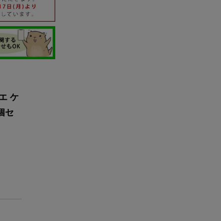
エ ケ
個セ