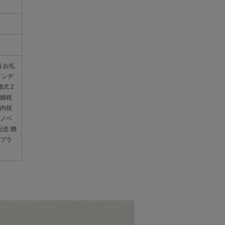
 お礼
インデ
式 2
結婚祝
 内祝
 ノベ
記念 贈
サプラ