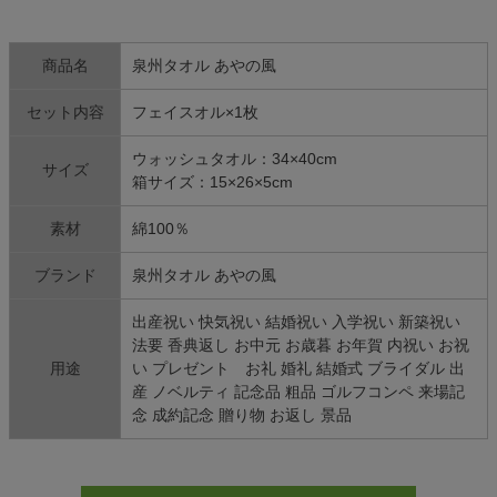
商品名
泉州タオル あやの風
セット内容
フェイスオル×1枚
ウォッシュタオル：34×40cm
サイズ
箱サイズ：15×26×5cm
素材
綿100％
ブランド
泉州タオル あやの風
出産祝い 快気祝い 結婚祝い 入学祝い 新築祝い
法要 香典返し お中元 お歳暮 お年賀 内祝い お祝
用途
い プレゼント お礼 婚礼 結婚式 ブライダル 出
産 ノベルティ 記念品 粗品 ゴルフコンペ 来場記
念 成約記念 贈り物 お返し 景品