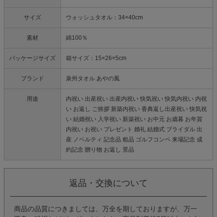
サイズ
ウォッシュタオル：34×40cm
素材
綿100％
パッケージサイズ
箱サイズ：15×26×5cm
ブランド
泉州タオル あやの風
用途
内祝い 出産祝い 出産内祝い 快気祝い 快気内祝い 内祝
い お返し ご挨拶 新築内祝い 香典返し出産祝い 快気祝
い 結婚祝い 入学祝い 新築祝い お中元 お歳暮 お年賀
内祝い お祝い プレゼント 婚礼 結婚式 ブライダル 出
産 ノベルティ 記念品 粗品 ゴルフコンペ 来場記念 成
約記念 贈り物 お返し 景品
返品・交換について
商品の品質につきましては、万全を期しておりますが、万一