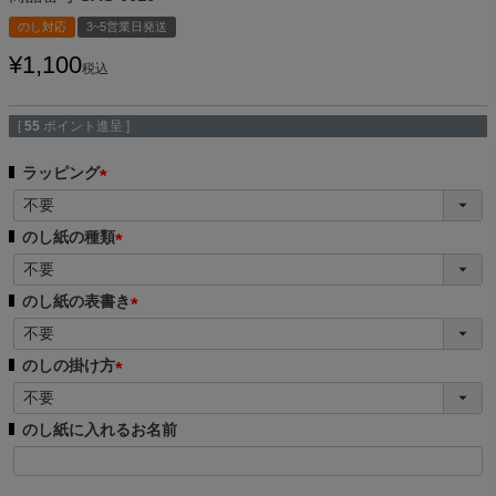
のし対応
3~5営業日発送
¥
1,100
税込
[
55
ポイント進呈 ]
ラッピング
(
必
のし紙の種類
須
(
)
必
のし紙の表書き
須
(
)
必
のしの掛け方
須
(
)
必
のし紙に入れるお名前
須
)