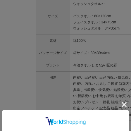
ウォッシュタオル×１
サイズ
バスタオル：60×120cm
フェイスタオル：34×75cm
ウォッシュタオル：34×35cm
素材
綿100％
パッケージサイズ
箱サイズ：30×39×4cm
ブランド
今治タオル しまなみ 匠の彩
用途
内祝い 出産祝い 出産内祝い 快気祝い
内祝い 内祝い お返し ご挨拶 新築内
典返し出産祝い 快気祝い 結婚祝い 
い 新築祝い お中元 お歳暮 お年賀 
お祝い プレゼント 婚礼 結婚式 ブラ
出産 ノベルティ 記念品 粗品 ゴルフ
来場記念 成約記念 贈り物 お返し 景