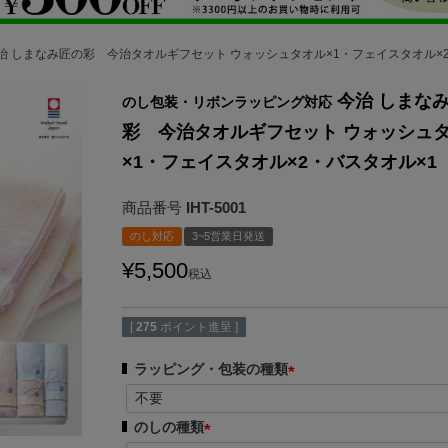
治 しまなみ匠の彩 今治タオルギフセット ウォッシュタオル×1・フェイスタオル×2
今治 しまな
のし包装・リボンラッピング対応
彩 今治タオルギフセット ウォッシュ
×1・フェイスタオル×2・バスタオル×1
商品番号
IHT-5001
のし対応
3~5営業日発送
¥
5,500
税込
[
275
ポイント進呈 ]
ラッピング・包装の種類
(
必
のしの種類
須