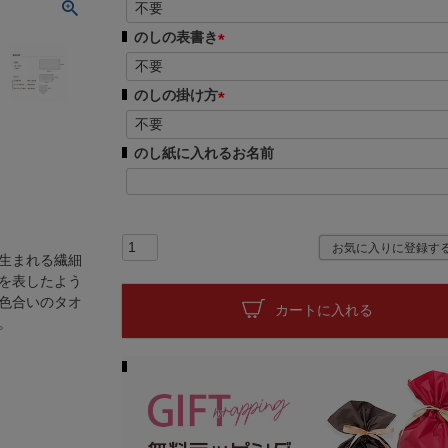
(
)
必
のしの表書き
須
(
)
必
のしの掛け方
須
(
)
必
のし紙に入れるお名前
須
)
お気に入りに登録す
生まれる繊細
を表したよう
色合いのタオ
カートに入れる
。