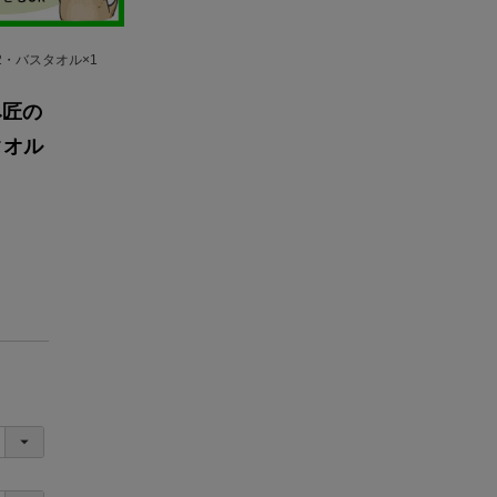
・バスタオル×1
み匠の
タオル