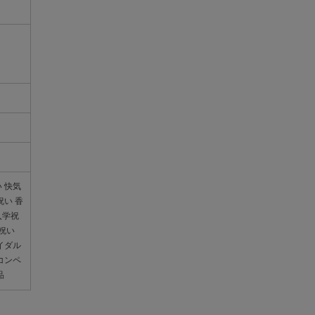
 快気
祝い 香
入学祝
内祝い
イダル
コンペ
品