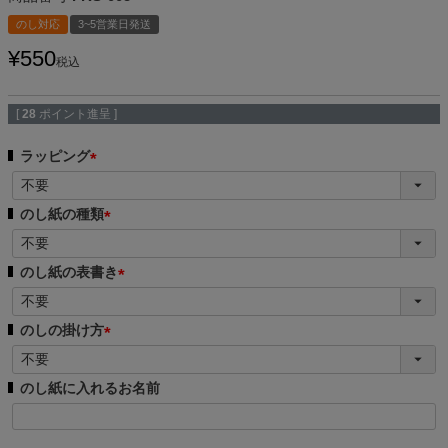
のし対応
3~5営業日発送
¥
550
税込
[
28
ポイント進呈 ]
ラッピング
(
必
のし紙の種類
須
(
)
必
のし紙の表書き
須
(
)
必
のしの掛け方
須
(
)
必
のし紙に入れるお名前
須
)