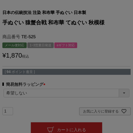
日本の伝統技法 注染 和布華 手ぬぐい 日本製
手ぬぐい 猿蟹合戦 和布華 てぬぐい 秋模様
商品番号
TE-525
メール便対応
1~3営業日発送
eギフト対応
¥
1,870
税込
[
94
ポイント進呈 ]
簡易無料ラッピング
(
必
須
)
お気に入りに登録する
カートに入れる