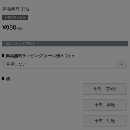
商品番号
TFS
3~5営業日発送
¥
990
税込
[
50
ポイント進呈 ]
簡易無料ラッピング(メール便不可）
(
必
須
柄
)
千鳥 茶×橙
千鳥 赤地
千鳥 紺地