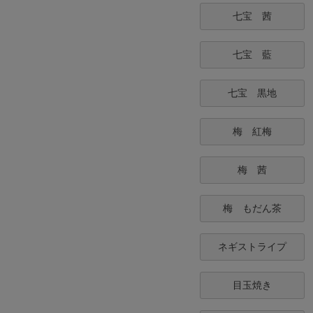
七宝 茜
七宝 藍
七宝 黒地
梅 紅梅
梅 茜
梅 もだん茶
ネギストライプ
目玉焼き