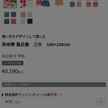
使い方をデザインして楽しむ
和布華 風呂敷 三巾 100×100cm
商品番号
TFD-
3~5営業日発送
¥
3,190
税込
[
160
ポイント進呈 ]
簡易無料ラッピング(メール便不可）
(
必