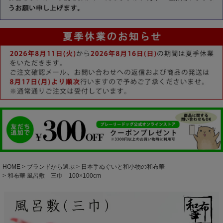
HOME
ブランドから選ぶ
日本手ぬぐいと和小物の和布華
和布華 風呂敷 三巾 100×100cm