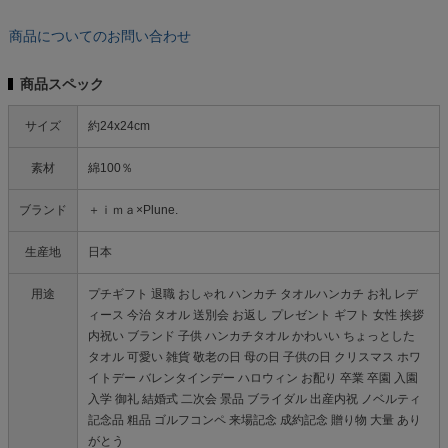
商品についてのお問い合わせ
商品スペック
サイズ
約24x24cm
素材
綿100％
ブランド
＋ｉｍａ×Plune.
生産地
日本
用途
プチギフト 退職 おしゃれ ハンカチ タオルハンカチ お礼 レデ
ィース 今治 タオル 送別会 お返し プレゼント ギフト 女性 挨拶
内祝い ブランド 子供 ハンカチタオル かわいい ちょっとした
タオル 可愛い 雑貨 敬老の日 母の日 子供の日 クリスマス ホワ
イトデー バレンタインデー ハロウィン お配り 卒業 卒園 入園
入学 御礼 結婚式 二次会 景品 ブライダル 出産内祝 ノベルティ
記念品 粗品 ゴルフコンペ 来場記念 成約記念 贈り物 大量 あり
がとう