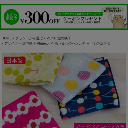
HOME
ブランドから選ぶ
Plune. 堀内映子
デザイナー 堀内映子 Plune.と 今治うまれのハンカチ ＋ima のコラボ