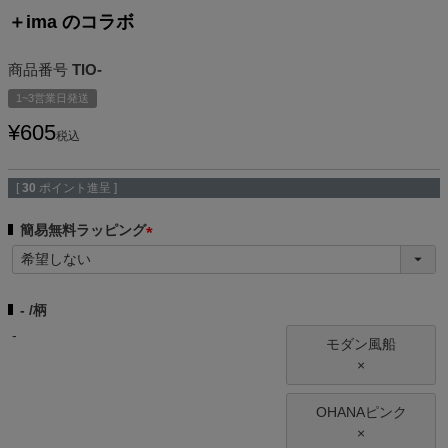
＋ima のコラボ
商品番号
TIO-
1~3営業日発送
¥
605
税込
[
30
ポイント進呈 ]
簡易無料ラッピング
(
必
須
-
柄
)
-
モダン風船
×
OHANAピンク
×