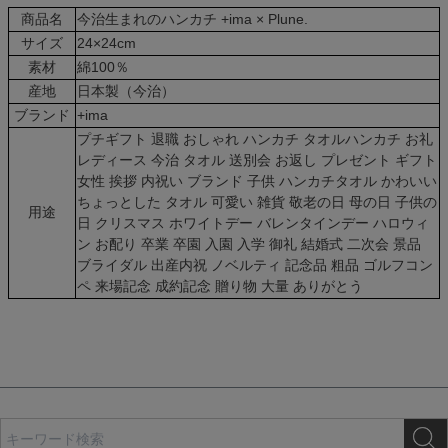
商品名
今治生まれのハンカチ +ima × Plune.
サイズ
24×24cm
素材
綿100％
産地
日本製（今治）
ブランド
+ima
プチギフト 退職 おしゃれ ハンカチ タオルハンカチ お礼
レディース 今治 タオル 送別会 お返し プレゼント ギフト
女性 挨拶 内祝い ブランド 子供 ハンカチタオル かわいい
ちょっとした タオル 可愛い 雑貨 敬老の日 母の日 子供の
用途
日 クリスマス ホワイトデー バレンタインデー ハロウィ
ン お配り 卒業 卒園 入園 入学 御礼 結婚式 二次会 景品
ブライダル 出産内祝 ノベルティ 記念品 粗品 ゴルフコン
ペ 来場記念 成約記念 贈り物 大量 ありがとう