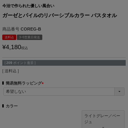
今治で作られた優しい風合い
ガーゼとパイルのリバーシブルカラー バスタオル
商品番号
COREG-B
送料込
3~5営業日発送
¥
4,180
税込
[
209
ポイント進呈 ]
送料込
簡易無料ラッピング
(
必
須
カラー
)
ライトグレー／ベー
ジュ
×