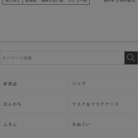
6
件中
1
-
6
件表示
並び替え
新着順
価格が安い順
レビュー順