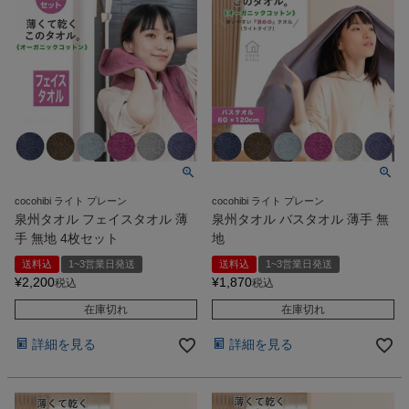
cocohibi ライト プレーン
cocohibi ライト プレーン
泉州タオル フェイスタオル 薄
泉州タオル バスタオル 薄手 無
手 無地 4枚セット
地
送料込
1~3営業日発送
送料込
1~3営業日発送
¥
2,200
¥
1,870
税込
税込
在庫切れ
在庫切れ
詳細を見る
詳細を見る