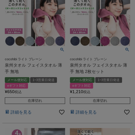
cocohibi ライト プレーン
cocohibi ライト プレーン
泉州タオル フェイスタオル 薄
泉州タオル フェイスタオル 薄
手 無地
手 無地 2枚セット
メール便対応
1~3営業日発送
メール便対応
1~3営業日発送
eギフト対応
eギフト対応
¥
650
¥
1,210
税込
税込
在庫切れ
在庫切れ
詳細を見る
詳細を見る