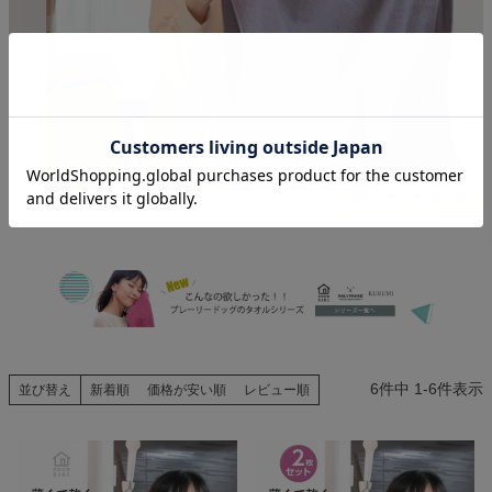
6
件中
1
-
6
件表示
並び替え
新着順
価格が安い順
レビュー順