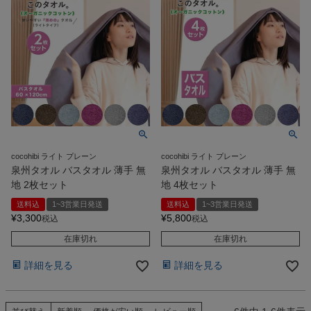
cocohibi ライト プレーン
cocohibi ライト プレーン
泉州タオル バスタオル 薄手 無
泉州タオル バスタオル 薄手 無
地 2枚セット
地 4枚セット
送料込
1~3営業日発送
送料込
1~3営業日発送
¥
3,300
¥
5,800
税込
税込
在庫切れ
在庫切れ
詳細を見る
詳細を見る