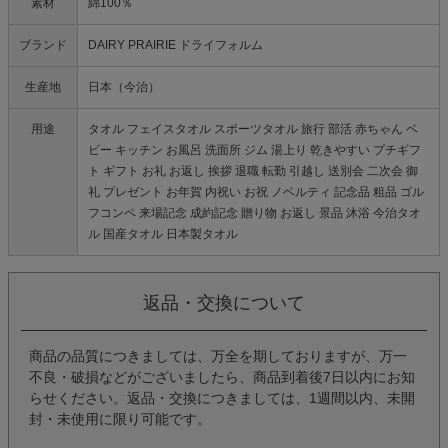
素材
綿100％
ブランド
DAIRY PRAIRIE ドライフォルム
生産地
日本（今治）
用途
タオル フェイスタオル スポーツタオル 旅行 部活 赤ちゃん ベ
ビー キッチン お風呂 洗面所 ジム 湯上り 乾きやすい プチギフ
ト ギフト お礼 お返し 挨拶 退職 転勤 引越し 送別会 二次会 御
礼 プレゼント お年賀 内祝い お祝 ノベルティ 記念品 粗品 ゴル
フコンペ 来場記念 成約記念 贈り物 お返し 景品 沐浴 今治タオ
ル 国産タオル 日本製タオル
返品・交換について
商品の品質につきましては、万全を期しておりますが、万一
不良・破損などがございましたら、商品到着後7日以内にお知
らせください。返品・交換につきましては、1週間以内、未開
封・未使用に限り可能です。