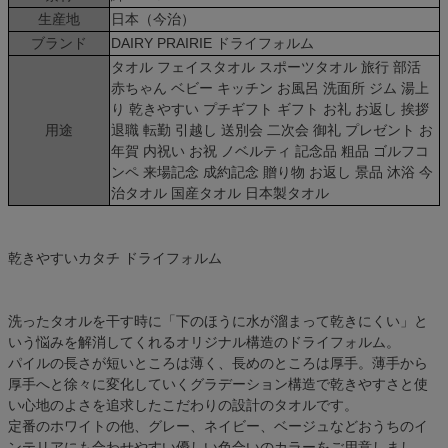
生産地
日本（今治）
ブランド
DAIRY PRAIRIE ドライフォルム
タオル フェイスタオル スポーツタオル 旅行 部活
赤ちゃん ベビー キッチン お風呂 洗面所 ジム 湯上
り 乾きやすい プチギフト ギフト お礼 お返し 挨拶
用途
退職 転勤 引越し 送別会 二次会 御礼 プレゼント お
年賀 内祝い お祝 ノベルティ 記念品 粗品 ゴルフコ
ンペ 来場記念 成約記念 贈り物 お返し 景品 沐浴 今
治タオル 国産タオル 日本製タオル
乾きやすいカタチ ドライフォルム
洗ったタオルを干す時に「下のほうに水が溜まって乾きにくい」と
いう悩みを解消してくれるオリジナル構造のドライフォルム。
パイルの長さが短いところは薄く、長めのところは厚手。薄手から
厚手へと徐々に変化していくグラデーション構造で乾きやすさと使
い心地のよさを追求したこだわりの設計のタオルです。
定番のホワイトの他、グレー、ネイビー、ベージュなどおうちのイ
ンテリアにも合わせやすい優しい色合いのカラーをご用意しまし