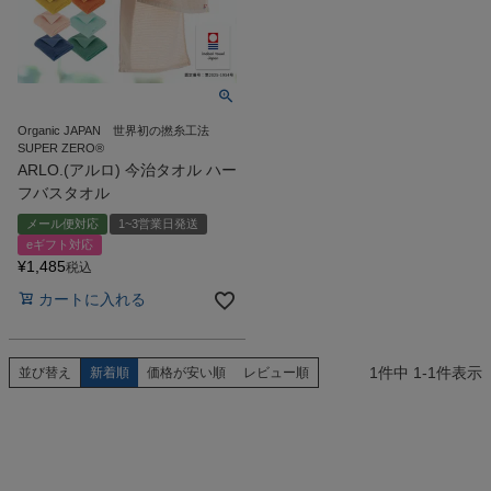
検索
Organic JAPAN 世界初の撚糸工法
SUPER ZERO®
ARLO.(アルロ) 今治タオル ハー
フバスタオル
メール便対応
1~3営業日発送
eギフト対応
¥
1,485
税込
カートに入れる
1
件中
1
-
1
件表示
並び替え
新着順
価格が安い順
レビュー順