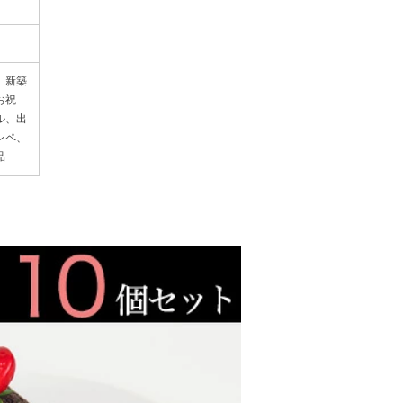
、新築
お祝
ル、出
ンペ、
品