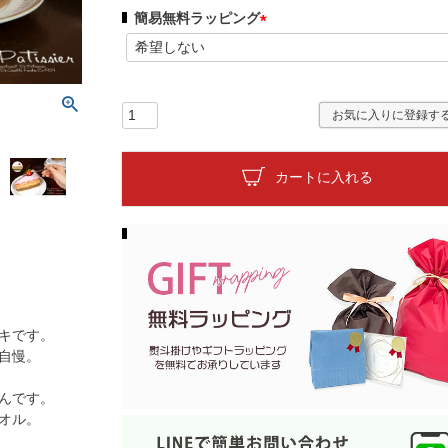
簡易無料ラッピング
(
必
須
)
お気に入りに登録す
カートに入れる
キです。
自慢。
んです。
オル。