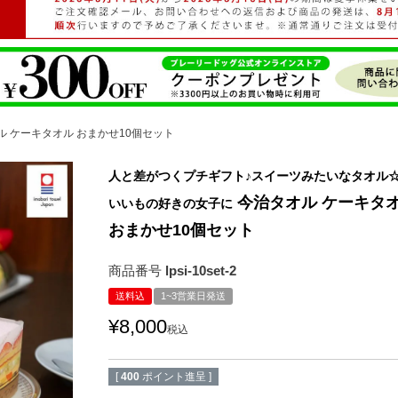
ル ケーキタオル おまかせ10個セット
人と差がつくプチギフト♪スイーツみたいなタオル
今治タオル ケーキタ
いいもの好きの女子に
おまかせ10個セット
商品番号
lpsi-10set-2
送料込
1~3営業日発送
¥
8,000
税込
[
400
ポイント進呈 ]