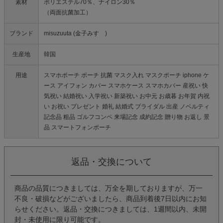
素材
ポリエステル70％、ナイロン30％
（両面抗菌加工）
ブランド
misuzuuta (金子みすゞ)
生産地
韓国
用途
スマホポーチ ポーチ 抗菌 マスク入れ マスクポーチ iphone ケ
ース アイフォン カバー スマホケース スマホカバー 産祝い 快
気祝い 結婚祝い 入学祝い 新築祝い お中元 お歳暮 お年賀 内祝
い お祝い プレゼント 婚礼 結婚式 ブライダル 出産 ノベルティ
記念品 粗品 ゴルフコンペ 来場記念 成約記念 贈り物 お返し 景
品 スマートフォンポーチ
返品・交換について
商品の品質につきましては、万全を期しておりますが、万一
不良・破損などがございましたら、商品到着後7日以内にお知
らせください。返品・交換につきましては、1週間以内、未開
封・未使用に限り可能です。