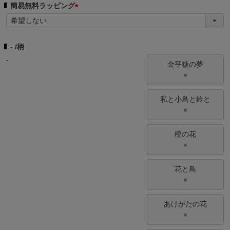
簡易無料ラッピング
(
必
須
-
柄
)
-
金平糖の夢
×
私と小鳥と鈴と
×
橙の花
×
花と鳥
×
あけがたの花
×