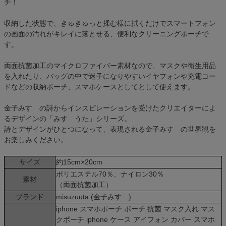
チ！
収納した状態で、きゅきゅっと揉む様に拭くだけでスマートフォン
の画面の汚れがキレイに落とせる、便利なクリーニングポーチで
す。
両面抗菌加工のマイクロファイバー素材なので、マスクや衛生用品
を入れたり、バッグの中で迷子になりやすいイヤフォンや充電コー
ドなどの収納ポーチ、スマホケースとしてとして使えます。
金子みすゞの詩からインスピレーションを受けたクリエイターによ
るデザインの「みすゞうた」シリーズ。
詩とデザインがひとつになって、表現される金子みすゞの世界観を
お楽しみください。
サイズ
約15cm×20cm
ポリエステル70％、ナイロン30％
素材
（両面抗菌加工）
ブランド
misuzuuta (金子みすゞ)
iphone スマホポーチ ポーチ 抗菌 マスク入れ マス
クポーチ iphone ケース アイフォン カバー スマホ