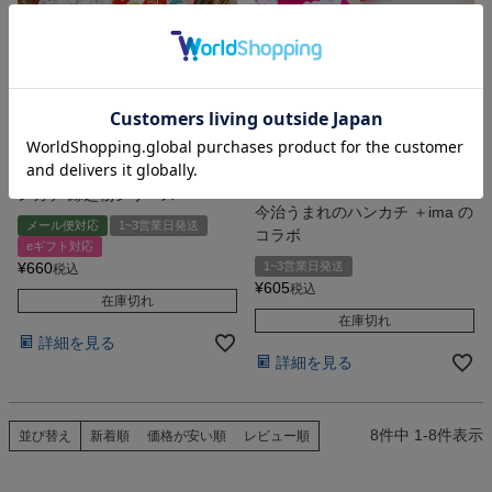
今治産 オーガニックコットン
今治うまれのハンカチ＋ima Plune. 堀内
映子
今治うまれのハンカチ＋ima ハ
デザイナー 堀内映子 Plune.と
ンカチ 縁起物シリーズ
今治うまれのハンカチ ＋ima の
メール便対応
1~3営業日発送
コラボ
eギフト対応
¥
660
1~3営業日発送
税込
¥
605
税込
在庫切れ
在庫切れ
詳細を見る
詳細を見る
8
件中
1
-
8
件表示
並び替え
新着順
価格が安い順
レビュー順