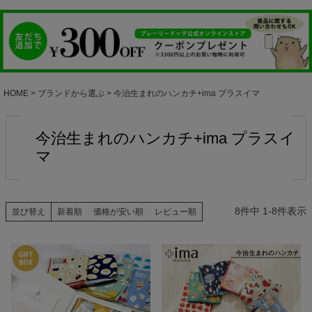
HOME
ブランドから選ぶ
今治生まれのハンカチ+ima プラスイマ
今治生まれのハンカチ+ima プラスイ
マ
8
件中
1
-
8
件表示
並び替え
新着順
価格が安い順
レビュー順