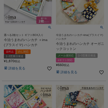
検索
選べる2枚セット ギフトBOX入り
今治うまれのハンカチ+ima(プラスイマ)
ハンカチ
今治うまれのハンカチ ＋ima
今治うまれのハンカチ オーガニ
(プラスイマ) ハンカチ
ックコットン
送料込
のし対応
メール便対応
1~3営業日発送
1~3営業日発送
eギフト対応
¥
1,870
税込
¥
660
税込
詳細を見る
詳細を見る