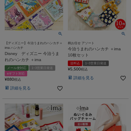
【ディズニー】今治うまれのハンカチ＋
柄お任せ アソート
ima ハンカチ
今治うまれのハンカチ ＋ima
Disney ディズニー 今治うま
10枚セット
れのハンカチ ＋ima
送料込
1~3営業日発送
メール便対応
1~3営業日発送
¥
5,500
税込
eギフト対応
詳細を見る
¥
880
税込
詳細を見る