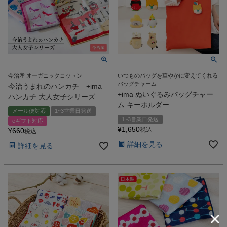
今治産 オーガニックコットン
いつものバッグを華やかに変えてくれる
バッグチャーム
今治うまれのハンカチ +ima
+ima ぬいぐるみバッグチャー
ハンカチ 大人女子シリーズ
ム キーホルダー
メール便対応
1~3営業日発送
1~3営業日発送
eギフト対応
¥
1,650
税込
¥
660
税込
詳細を見る
詳細を見る