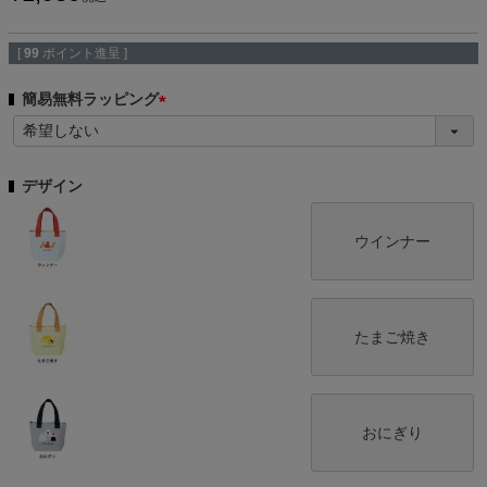
[
99
ポイント進呈 ]
簡易無料ラッピング
(
必
須
デザイン
)
ウインナー
たまご焼き
おにぎり