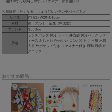
・開けやすく収納しやすいファスナー付き開口部
＼毎日持ちたくなる、ちょうどいいランチバッグを／
サイズ
約H21×W28×D10cm
素材
綿、アルミ、金属（中国製）
ブランド
GuuGuu
ランチバッグ 保冷 トート 弁当袋 保冷バッグ レデ
ィース おしゃれ かわいい コンパクト 弁当箱 水筒
用途
入る 外ポケット付き ファスナー付き 通勤 通学 ピ
クニック
おすすめ商品