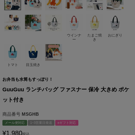
ウインナ
たまご焼
おにぎり
ー
き
トマト
目玉焼き
お弁当も水筒もすっぽり！
GuuGuu ランチバッグ ファスナー 保冷 大きめ ポケ
ット付き
商品番号
MSGHB
メール便対応
1~3営業日発送
eギフト対応
¥
1,980
税込