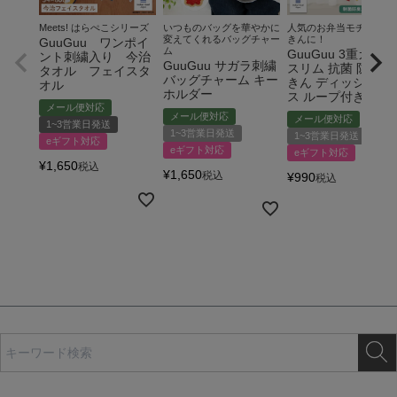
Meets! はらぺこシリーズ
いつものバッグを華やかに
人気のお弁当モチーフが
変えてくれるバッグチャー
きんに！
GuuGuu ワンポイ
ム
GuuGuu 3重ガーゼ
ント刺繍入り 今治
GuuGuu サガラ刺繍
スリム 抗菌 防臭 ふ
タオル フェイスタ
バッグチャーム キー
きん ディッシュク
オル
ホルダー
ス ループ付き
メール便対応
メール便対応
メール便対応
1~3営業日発送
1~3営業日発送
1~3営業日発送
eギフト対応
eギフト対応
eギフト対応
¥
1,650
税込
¥
1,650
税込
¥
990
税込