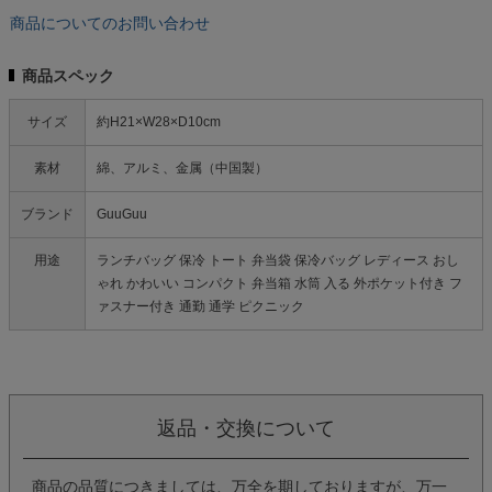
商品についてのお問い合わせ
商品スペック
サイズ
約H21×W28×D10cm
素材
綿、アルミ、金属（中国製）
ブランド
GuuGuu
用途
ランチバッグ 保冷 トート 弁当袋 保冷バッグ レディース おし
ゃれ かわいい コンパクト 弁当箱 水筒 入る 外ポケット付き フ
ァスナー付き 通勤 通学 ピクニック
返品・交換について
商品の品質につきましては、万全を期しておりますが、万一