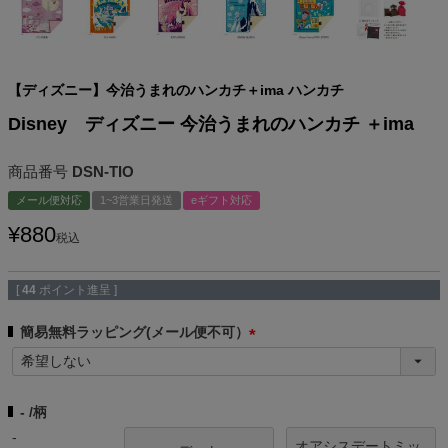
【ディズニー】今治うまれのハンカチ＋ima ハンカチ
Disney ディズニー 今治うまれのハンカチ ＋ima
商品番号
DSN-TIO
メール便対応
1~3営業日発送
eギフト対応
¥
880
税込
[
44
ポイント進呈 ]
簡易無料ラッピング(メール便不可）
(
必
須
-
柄
)
-
オアシスデートミッ