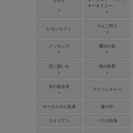
デート
キー＆ミニー
×
×
りんご狩り
レモンカフェ
×
クッキング
魔法の旅
×
×
空に願いを
海の世界
×
×
花の散歩道
アドベンチャー
×
サーカスの人気者
森の中
エイリアン
パリの街角