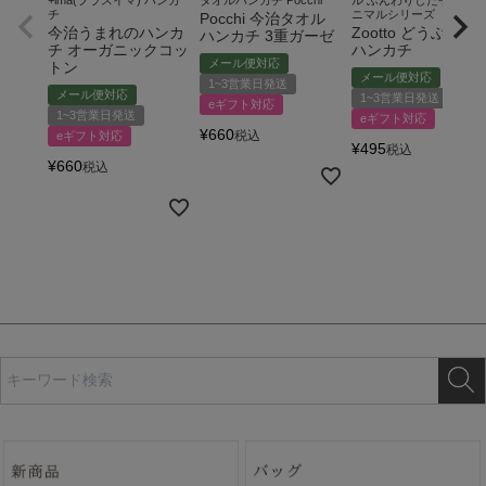
チ
ニマルシリーズ
Pocchi 今治タオル
今治うまれのハンカ
Zootto どうぶつ柄
ハンカチ 3重ガーゼ
チ オーガニックコッ
ハンカチ
メール便対応
トン
メール便対応
1~3営業日発送
メール便対応
1~3営業日発送
eギフト対応
1~3営業日発送
eギフト対応
¥
660
税込
eギフト対応
¥
495
税込
¥
660
税込