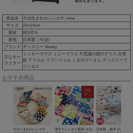
商品名
今治生まれのハンカチ +ima
サイズ
24×24cm
素材
綿100％
産地
日本製（今治）
ブランド
ディズニー disney
ミッキーマウス ミニーマウス 不思議の国のアリス 白雪
主なキャ
姫 アリエル ラプンツェル くまのプーさん ディズニープ
ラクター
リンセス
おすすめ商品
今治うまれのハンカチ
薄手でシッカリ吸収♪今治
日本製 泉州 ガーゼ タ
+ima(プラスイマ) ハンカ
タオルハンカチ Pocchi
ル ふんわりした手触りア