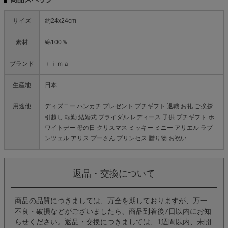
サイズ
約24x24cm
素材
綿100％
ブランド
＋ｉｍａ
生産地
日本
用途他
ディズニー ハンカチ プレゼント プチギフト 退職 お礼 ご挨拶
引越し 転勤 結婚式 ブライダル レディース 子供 プチギフト ホ
ワイトデー 母の日 クリスマス ミッキー ミニー アリエル ラプ
ンツェル アリス プーさん プリンセス 贈り物 お祝い
返品・交換について
商品の品質につきましては、万全を期しておりますが、万一
不良・破損などがございましたら、商品到着後7日以内にお知
らせください。返品・交換につきましては、1週間以内、未開