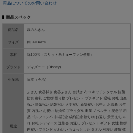
商品についてのお問い合わせ
商品スペック
商品名
銀のふきん
サイズ
約34×34cm
素材
綿100％（スリット糸ミューファン使用）
ブランド
ディズニー（Disney)
生産地
日本（今治）
ふきん 食器拭き 食器ふきん 台拭き 布巾 キッチンタオル 抗菌
防臭 御礼 ご挨拶 贈り物 プレゼント プチギフト 退職 お礼 出産
祝い 快気祝い 結婚祝い 入学祝い 新築祝い お中元 お歳暮 お年
賀 内祝い お祝い 結婚式 ブライダル 出産 ノベルティ 記念品 粗
品 ゴルフコンペ 来場記念 成約記念 贈り物 お返し 景品 おしゃ
れ お礼 レディース 送別会 お返し プレゼント ギフト 女性 挨拶
用途
内祝い ブランド かわいい ちょっとした タオル 可愛い 雑貨 敬