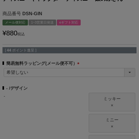
商品番号
DSN-GIN
メール便対応
1~3営業日発送
eギフト対応
¥
880
税込
[
44
ポイント進呈 ]
簡易無料ラッピング(メール便不可）
(
必
須
-
デザイン
)
-
ミッキー
×
ミニー
×