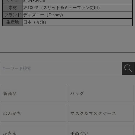
サイズ
約34×34cm
素材
綿100％（スリット糸ミューファン使用）
ブランド
ディズニー（Disney)
生産地
日本（今治）