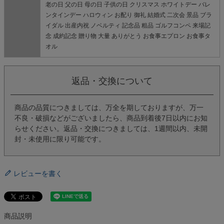
老の日 父の日 母の日 子供の日 クリスマス ホワイトデー バレ
ンタインデー ハロウィン お配り 御礼 結婚式 二次会 景品 ブラ
イダル 出産内祝 ノベルティ 記念品 粗品 ゴルフコンペ 来場記
念 成約記念 贈り物 大量 ありがとう お食事エプロン お食事タ
オル
返品・交換について
商品の品質につきましては、万全を期しておりますが、万一
不良・破損などがございましたら、商品到着後7日以内にお知
らせください。返品・交換につきましては、1週間以内、未開
封・未使用に限り可能です。
レビューを書く
商品説明