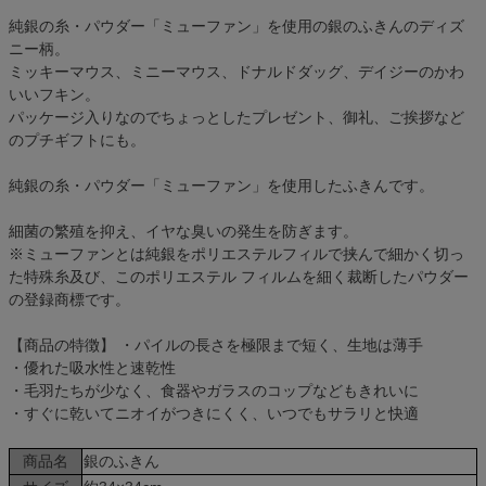
純銀の糸・パウダー「ミューファン」を使用の銀のふきんのディズ
ニー柄。
ミッキーマウス、ミニーマウス、ドナルドダッグ、デイジーのかわ
いいフキン。
パッケージ入りなのでちょっとしたプレゼント、御礼、ご挨拶など
のプチギフトにも。
純銀の糸・パウダー「ミューファン」を使用したふきんです。
細菌の繁殖を抑え、イヤな臭いの発生を防ぎます。
※ミューファンとは純銀をポリエステルフィルで挟んで細かく切っ
た特殊糸及び、このポリエステル フィルムを細く裁断したパウダー
の登録商標です。
【商品の特徴】 ・パイルの長さを極限まで短く、生地は薄手
・優れた吸水性と速乾性
・毛羽たちが少なく、食器やガラスのコップなどもきれいに
・すぐに乾いてニオイがつきにくく、いつでもサラリと快適
商品名
銀のふきん