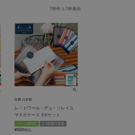
7
件中
1
-
7
件表示
抗菌 日本製
レ・トワール・デュ・ソレイユ
マスクケース 3ポケット
メール便対応
1~3営業日発送
¥
550
税込