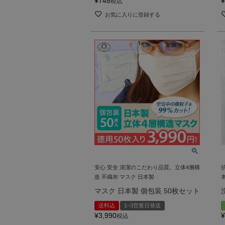
¥
748
¥
税込
お気に入りに登録する
安心 安全 清潔のこだわり品質。立体4層構
造 不織布 マスク 日本製
マスク 日本製 個包装 50枚セット
送料込
1~3営業日発送
¥
3,990
¥
税込