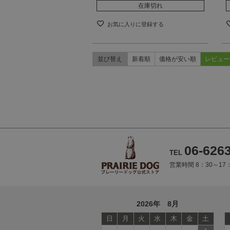
在庫切れ
お気に入りに登録する
並び替え
新着順
価格が安い順
レビュー
06-626
TEL
営業時間 8：30～1
2026年 8月
日
月
火
水
木
金
土