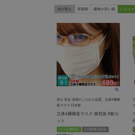
並び替え
新着順
価格が安い順
レビュー
安心 安全 清潔のこだわり品質。立体4層構
造マスク 日本製
立体4層構造マスク 個包装 8枚セ
ット
メール便対応
1~3営業日発送