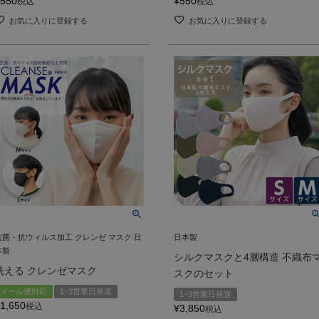
550
¥
550
税込
税込
お気に入りに登録する
お気に入りに登録する
抗菌・抗ウィルス加工 クレンゼ マスク 日
日本製
本製
シルクマスクと4層構造 不織布
洗える クレンゼマスク
スクのセット
メール便対応
1~3営業日発送
1~3営業日発送
1,650
税込
¥
3,850
税込