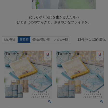
変わりゆく現代を生きる人たちへ
ひとさじのやすらぎと、ささやかなプライドを。
13
件中
1
-
13
件表示
並び替え
新着順
価格が安い順
レビュー順