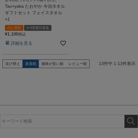
Tao+yaka たおやか 今治タオル
ギフトセット フェイスタオル
×1
のし対応
3~5営業日発送
¥
1,100
税込
詳細を見る
13
件中
1
-
13
件表示
並び替え
新着順
価格が安い順
レビュー順