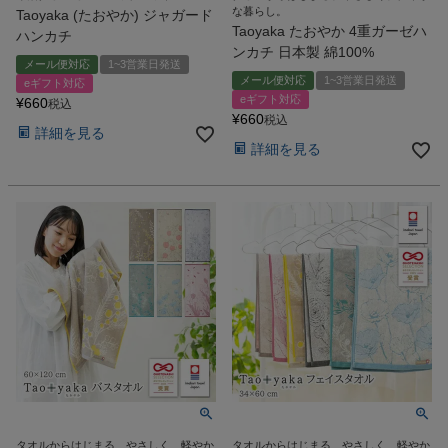
な暮らし。
Taoyaka (たおやか) ジャガード
Taoyaka たおやか 4重ガーゼハ
ハンカチ
ンカチ 日本製 綿100%
メール便対応
1~3営業日発送
メール便対応
1~3営業日発送
eギフト対応
eギフト対応
¥
660
税込
¥
660
税込
詳細を見る
詳細を見る
タオルからはじまる、やさしく、軽やか
タオルからはじまる、やさしく、軽やか