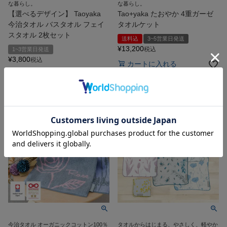
な暮らし。
な暮らし。
【選べるデザイン】 Taoyaka
Tao+yaka たおやか 4重ガーゼ
今治タオル バスタオル フェイ
タオルケット
スタオル 2枚セット
送料込
3~5営業日発送
¥
13,200
税込
1~3営業日発送
¥
3,800
税込
カートに入れる
詳細を見る
今治タオル オーガニックコットン100％
タオルからはじまる、やさしく、軽やか