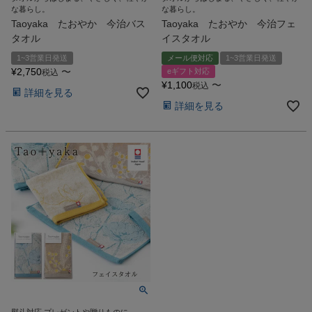
な暮らし。
な暮らし。
Taoyaka たおやか 今治バス
Taoyaka たおやか 今治フェ
タオル
イスタオル
1~3営業日発送
メール便対応
1~3営業日発送
¥
2,750
〜
eギフト対応
税込
¥
1,100
〜
税込
詳細を見る
詳細を見る
熨斗対応 プレゼントや贈りものに