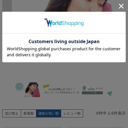
6
件中
1
-
6
件表示
並び替え
新着順
価格が安い順
レビュー順