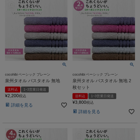
cocohibi ベーシック プレーン
cocohibi ベーシック プレーン
泉州タオル バスタオル 無地
泉州タオル バスタオル 無地 2
枚セット
送料込
1~3営業日発送
¥
2,200
税込
送料込
1~3営業日発送
¥
3,800
税込
詳細を見る
詳細を見る