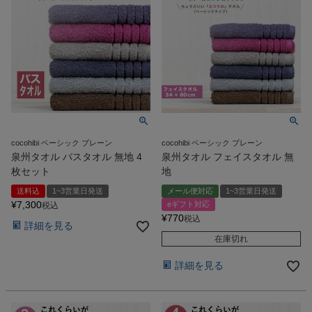
cocohibi ベーシック プレーン
cocohibi ベーシック プレーン
泉州タオル バスタオル 無地 4
泉州タオル フェイスタオル 無
枚セット
地
送料込
1~3営業日発送
メール便対応
1~3営業日発送
¥
7,300
eギフト対応
税込
¥
770
税込
詳細を見る
在庫切れ
詳細を見る