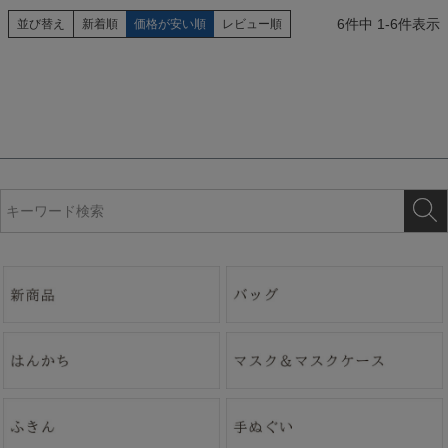
6
件中
1
-
6
件表示
並び替え
新着順
価格が安い順
レビュー順